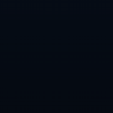
篇:
哈登23+11库里两次崴脚提前伤退 快船力克勇士