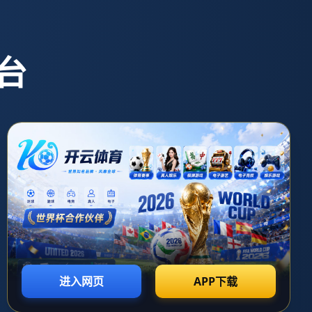
们
产品服务
新闻资讯
联系方式
>
首页
新闻动态