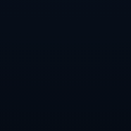
来了无尽的惊喜与期待。在未来的比赛中，期待他继续将这种*主动性