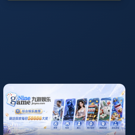
脚抽射破门独造4球 海港4-0领先津门虎
发布日期：2026-07-07T18:29:12+08:00
了球迷们的热烈讨论。**海港4-0领先津门虎**的比赛间隙，这位中
的影响。
凭借**左脚抽射**为海港队首开纪录，还通过出色的个人能力和团
心地位，并为他的个人职业生涯增添了新的辉煌篇章。