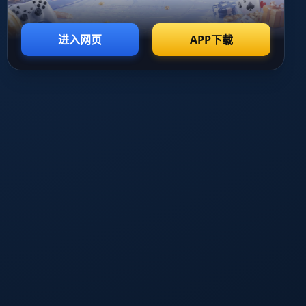
赛的第一个进球中，武磊接到了队友灵巧的传球，在禁区前沿果断地用
技术和勇气的结合**，正是武磊作为顶级前锋的标志。