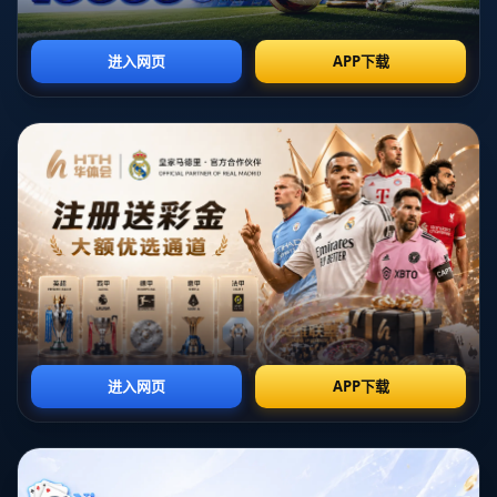
#### **一、球队的战术比较**
在本场比赛中，**拜仁慕尼黑**和**阿森纳**的战术
心。阿森纳的主教练在本场比赛中选择了以防守反击为主的战
举个例子，在第一回合的交锋中，阿森纳在主场以**2-2
间不多的情况下，能够有效地控制局面。
#### **二、球员表现的亮点**
对于拜仁慕尼黑来说，他们的**进攻核心**虽然多次创
传中，这一战术在面对高大的阿森纳中卫组合时效果有限。