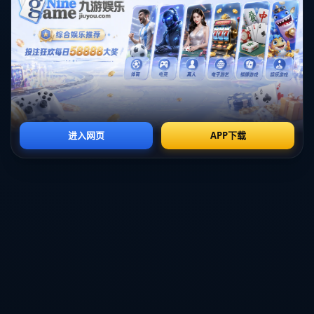
而阿森纳方面，门将的出色表现无疑是团队防守的重要保
年的起伏，球队在关键时刻的凝聚力无疑是他们前进的动力之