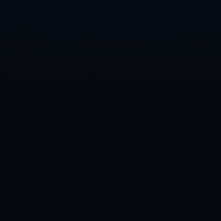
上一篇:
汪嵩再次发声 重申他没打假球 五年后还会继续踢
下一篇:
中国男篮首次亚洲杯输黎巴嫩 此前11战全胜