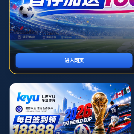
NEWS
新闻动
公司新闻
行业资讯
联系方式
0411-6882135
13829994714
山东省威海市荣成市东
山街道