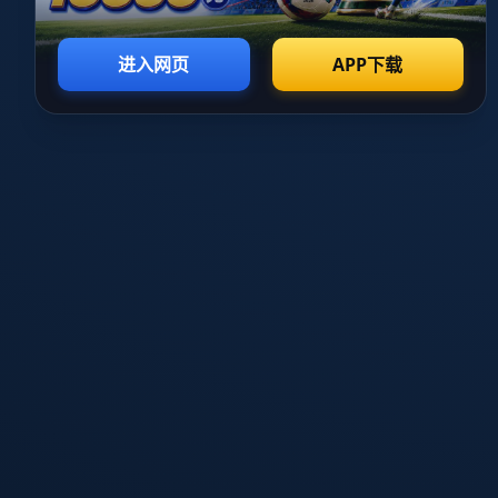
admin@app-ktiyu.com
0411-6882135
在线客服
联系我们