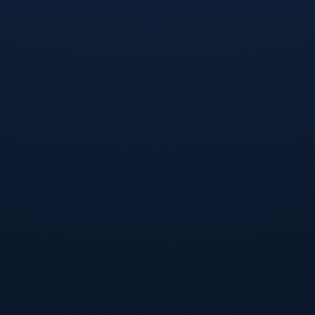
归化球员的加入确实带来了一定的正能量，他们的技术水平和比赛经
政策的实施并不如想象中那么顺利，很多球迷和专家都开始反思：仅
首先，归化球员在适应中国足球联赛和文化方面遇到了一些挑战。
体系**尚需完善，单一依赖于几名归化球员并不能有效提升球队的整
#### **内部挖潜的重要性**