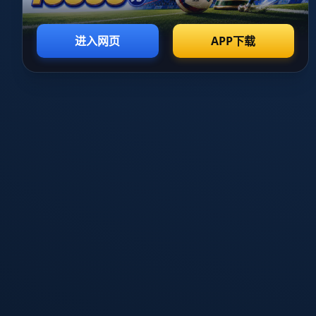
admin@app-ktiyu.com
0411-6882135
在线客服
联系我们