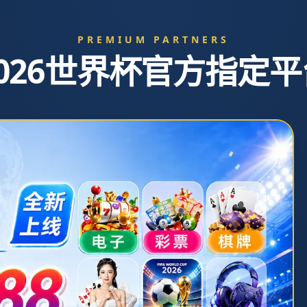
首页
关于我