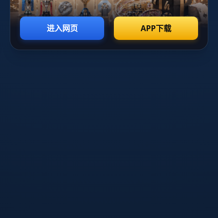
#### **归化球员的引进：机遇与挑战**