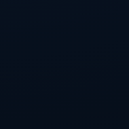
援虽然是个捷径，但如果不加强本土球员的培养和选拔，国足的发展终
的年轻球员。