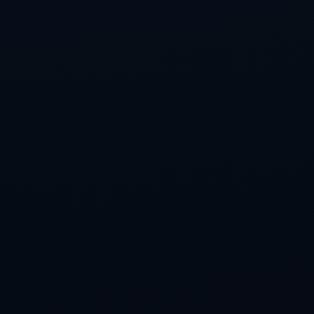
剑”发挥最大效能。通过完善青训体系、提升国内联赛水平、增强本土
外兼修，才能真正迎来崭新的辉煌。