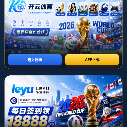
新闻动态
世界
### 世界杯-新西兰险胜埃及 南苏丹锁定奥运创历史
在这场备受瞩目的世界杯赛事中，新西兰队以**顽强的表
他们足球史上的一座里程碑。