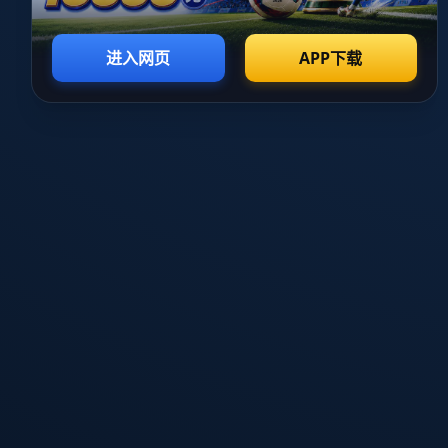
admin@app-ktiyu.com
0411-6882135
在线客服
联系我们
备
独