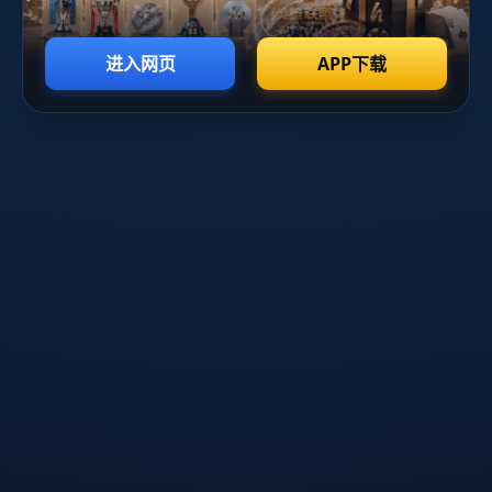
随着足球界的快速更替，年轻球员必须迅速证明自己的价值。**霍伊
受关注的人物。*霍伊伦*在加盟欧洲顶级联赛后展现了不俗的天赋，然而
自挑起球队锋线的大旗。这一言论引发了球迷与媒体的热议。
### 霍伊伦的成长轨迹