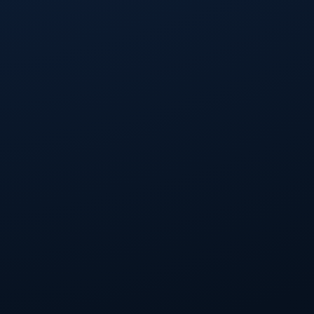
角。*霍伊伦*展现出的速度与准确的射门能力，使
信的天赋。”然而，单凭技术上的天赋并不足以让