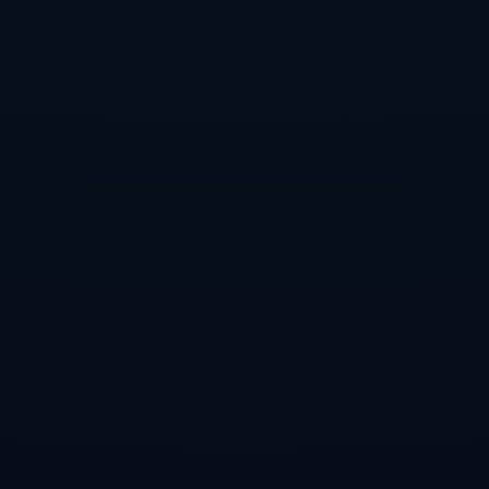
### 发挥潜能的关键
对于*霍伊伦*而言，全面提高并不仅限于赛场上的表现，还包括**
他成长的重要因素。在球队的策略安排中，*霍伊伦*应被视为重要的
，球队可逐渐培养他在关键时刻的决策能力与执行力。
总结来说，**霍伊伦**具备成为顶尖前锋的潜质，但如希勒所言
未来的发展中，如何将天赋转化为稳定的赛场表现，将决定**霍伊伦