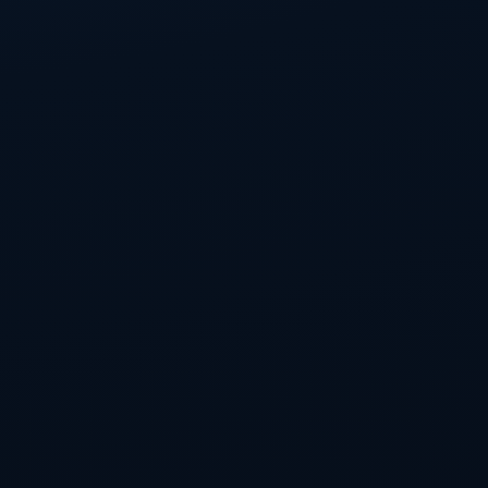
是其中之一。被寄予厚望的*霍伊伦*，不仅要在赛
适应比赛节奏与身体对抗的强度。”的确，*霍伊
适应的阶段**。以法国前锋**姆巴佩**为例，
了多个赛季的磨练后，才完全展现了自己的能
了自己的地位。