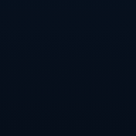
#### 从批评中学习与进步
在面对教练的批评时，德布劳内展现出非凡的心理素质。
年少的丁丁来说，这不仅仅是一次错误的反映，更是一次重要
正因为如此，当德布劳内在场上展现出强大的领导能力与战
他从小所树立起来的专业素养和对比赛的深刻理解。**