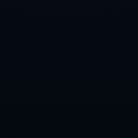
通过对德布劳内早年经历的探讨，可以看出，批评与反思
判断。正是这些细节，最终成就了德布劳内在足球界的辉煌。