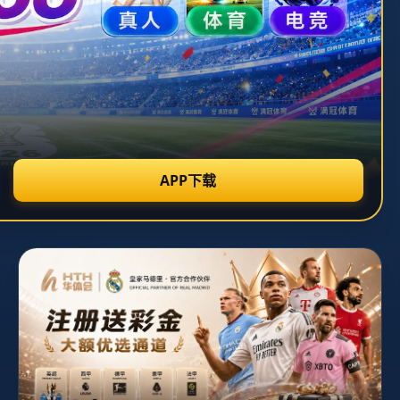
态
### 打击足球流氓 双拳出击展现决心 中超值得更开放
在当今社会，足球不仅是一项全球性的运动，更是一种文化的象征
平的足球联赛，展现了其坚定的决心，誓言以双拳出击，抑制这一不