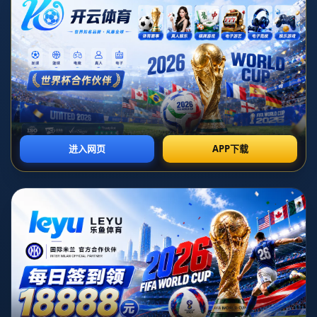
新闻动态
阿德尔
# 阿德尔曼荣获主帅终身成就奖 NBA千胜教头之一