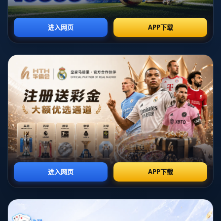
在NBA的历史长河中，要想成为一位杰出的教练并非易事。然
样一位教练。近日，他荣获了*主帅终身成就奖*，成为NBA