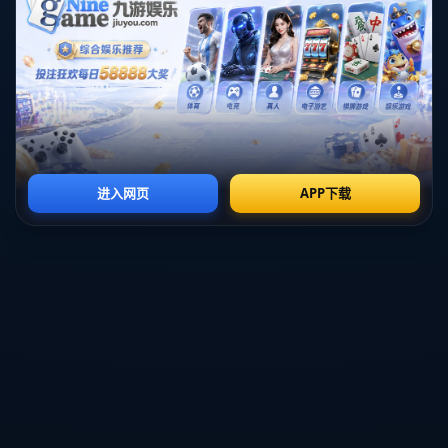
## 阿德尔曼的辉煌成就