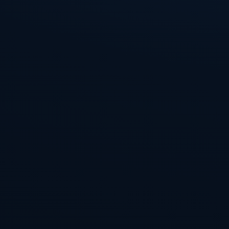
卢
使
破
两
采