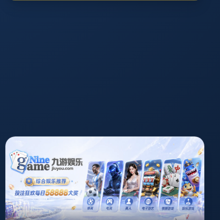
比例：比利时胜71%
+08:00