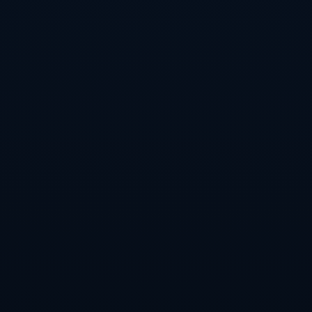
的士气注入了强心剂，让他们在即将到来的比赛中更加期待胜利。