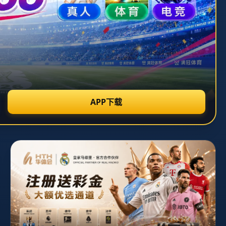
态
欧足联官网比利时VS斯洛伐克支持
发布日期：2026-07-07T18:29:12
# 欧足联官网比利时VS斯洛伐克支持比例：比利时胜71%