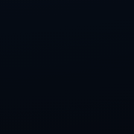
伐克可能的快攻与反击。这种战术的灵活性使他
后卫加两个边翼卫的阵型，既能加强防守，又可
到，**比利时队在各个方面都有着明显的优势*
利时的胜算都显得尤为强大**。期待在比赛中能
返回列表