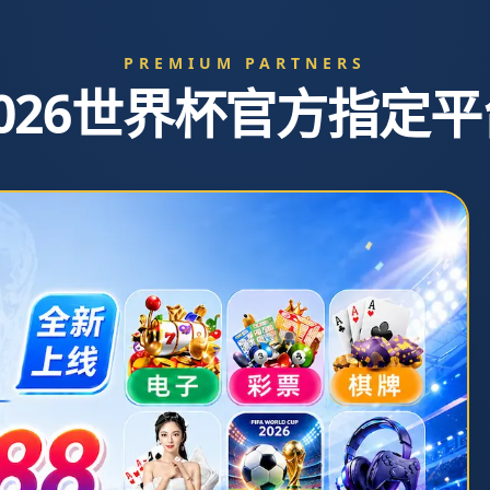
首页
关于我