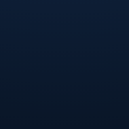
**季前数据评估与前景预测**