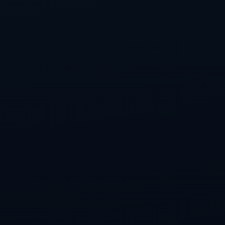
化。例如，**丹尼·格林在效力湖人时表现平平，但转战其他球队后
力下。雄鹿队和篮网队在近期的表现都非常出色，76人需要在与这些
联盟中杀出重围，而这名球员被寄予了改变局势的厚望。同时，费城
员有机会成为76人新赛季的重要拼图。他的表现将**直接决定76人