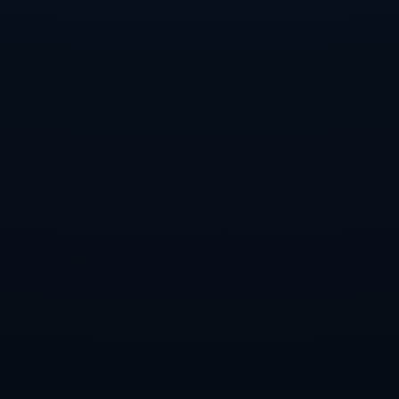
尤为值得一提的是，字母哥在关键时刻总能挺身而出，为
利，同时继续巩固了他个人在球队的核心位置。
**凯尔特人团队协作展现实力**
相比之下，波士顿凯尔特人则在与新奥尔良鹈鹕的对抗中，
和*杰伦·布朗*这对双星组合，在进攻端的表现尤为突出，他