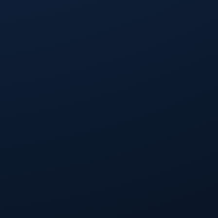
是一场情绪的释放战。对于许多人来说，观看比赛、为球队呐喊助威
共同情绪发泄手段。