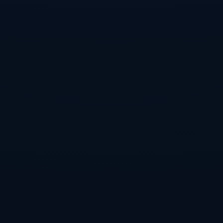
国足进军18强赛，不仅仅让球迷感受到胜利的喜悦，更在一定程度
切入点，这种集体的喜悦感让人们更加紧密地联系在一起。