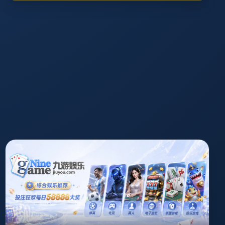
8强赛不仅是有球踢 更是给社会保留吐口水
发布日期：2026-07-07T18:29:12+08:00