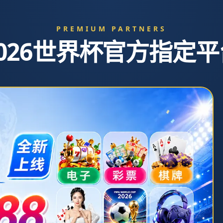
首页
关于我