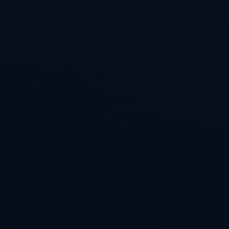
止
间
的