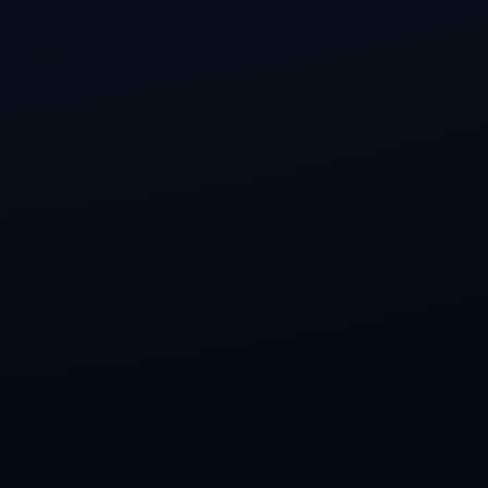
姆斯表现稳定，但整体战术执行力不足成为致命短板。湖人需要重新
入了一些有潜力的球员，他们的适应速度和与主力球员的协调能力是
交锋。76人正处于上升阶段，他们的年轻球员充满活力，并不断突
和数据，更是NBA新时代变化的缩影。每一场比赛都是经验的积累和