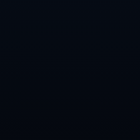
篇:
足球沦为水球 传控无门肉搏横行--海港情涉险过关