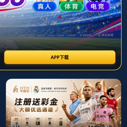
态
**76人延续七连胜：马克西31+8与詹姆斯18+5的对决**  