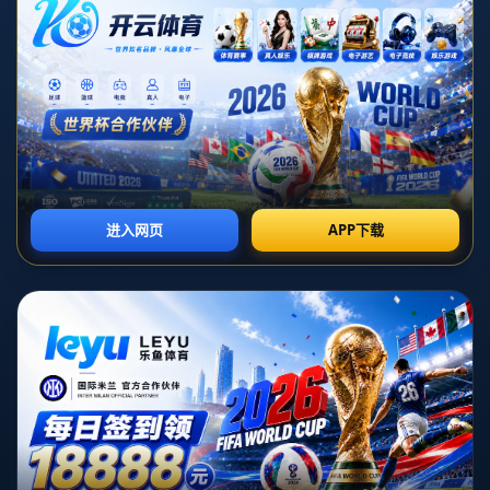
新闻动态
约基奇当选西决MVP 本轮场均28+
发布日期：2026-07-07T18:29:12+08
**约基奇当选西决MVP 本轮场均28+14+12创造历史**
的兴奋推向了高潮，也对篮球历史产生了深远影响。约基奇的
是篮球竞技的一次全新诠释。本文将围绕约基奇在西部决赛中的*
撼的数据成为焦点，以及这对未来篮球比赛可能产生的影响。
约基奇，这位来自塞尔维亚的篮球奇才，一直以来都被视