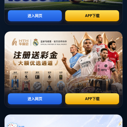
风和顶级的篮球智商，让人们再次认识到控球中锋的巨大潜力。
分、14个篮板和12次助攻_创下历史性的表现。这不仅是对他
金队在赛季努力拼搏的最佳诠释。
在西决的系列赛中，约基奇作为掘金的战术核心，展现出了超凡
**。在面对强大的对手时，他能够冷静分析场上态势，并作出
中，他曾多次利用精准的传球和稳定的篮下技术，在关键时刻
禁让人想起篮球大师__勒布朗·詹姆斯__，在球场上同样以全面
**篮板方面**，约基奇的表现同样令人瞩目。他的每一次
战术智慧的博弈。他对于球的落点有着天生的**直觉**，这使
这种对于比赛的掌控力，不仅稳定了掘金队的防守反击节奏，
会。
**助攻王的荣耀**，再看约基奇的助攻数据，不难发现，