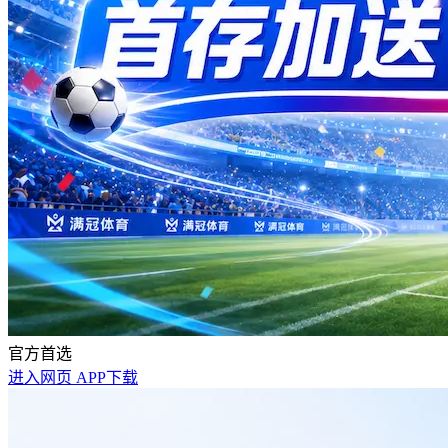
新闻动态
布伦森32+7米勒29分 兰德尔
发布日期：2026-07-07T18:29:12+08
**布伦森32+7米勒29分 兰德尔缺阵尼克斯七连胜：一场实