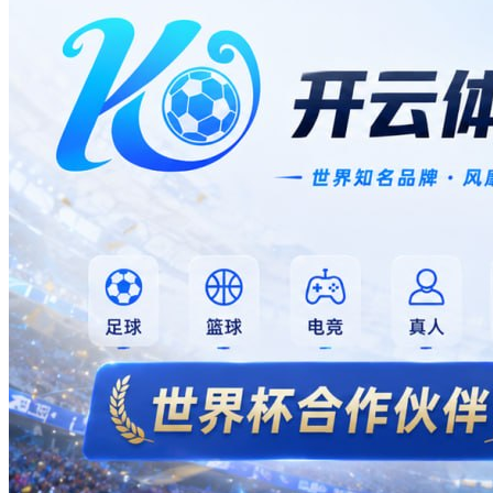
*NBA新赛季的激烈角逐让球迷们充满期待，而纽约尼克
目。面对强劲对手，他们凭借布伦森和米勒的出色表现，实现
缺阵，也无法阻挡尼克斯前进的脚步。*