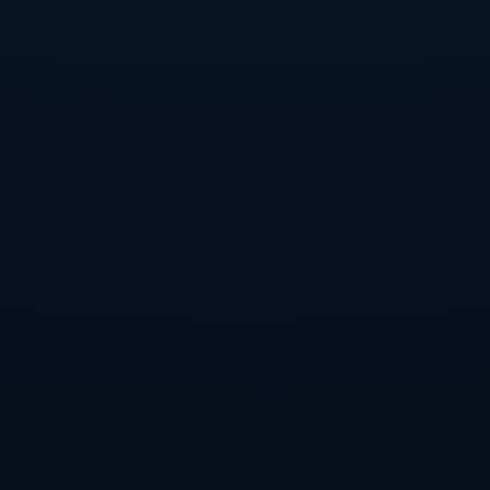
在NBA的历史长河中，**斯蒂夫·纳什**和**科比·
员所处时代背景和队友能力的差异。
#### 纳什的华丽之路
斯蒂夫·纳什以其超高篮球智商和精湛的传球技术著称。作为一
纳什的队友，包括**肖恩·马里昂**、**阿曼达·斯塔
#### 科比与湖人王朝