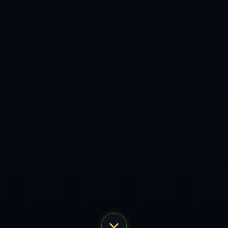
上一篇:
新民体育：可不能再这样“坑”申花和海港了
下一篇:
埃文斯：国家队比赛后会与曼联讨论未来
关于我们
产品服务
新闻资讯
联系方式