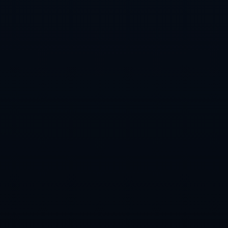
针对这一现象，许多球迷和分析人士认为，纳什的团队合作
#### 现役球员的反响
时至今日，许多现役球员和อดีต球员们对于纳什和科比之
通过上述分析，再结合对历史的回顾，我们可以看出在妥