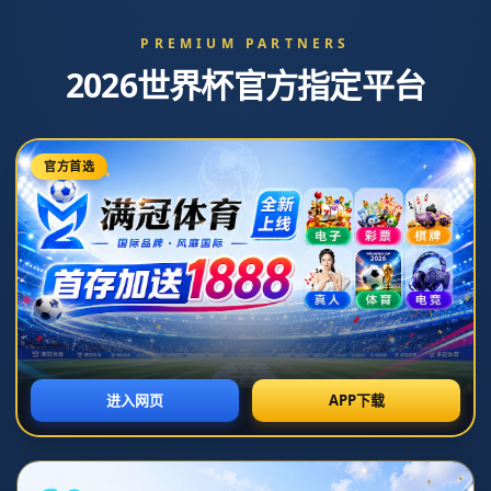
公司新闻
行业资讯