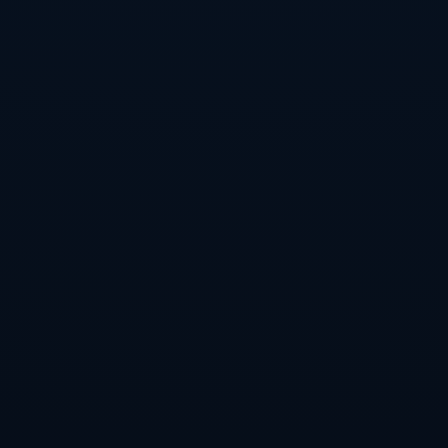
#### 关键时刻
比赛的转折点发生在第三节，尼克斯队通过一波11-0的小高潮彻
助攻和关键的得分，使得尼克斯队的领先优势扩大至两位数。此时，
被甩在身后。
在比赛最后阶段，骑士队的米切尔虽然竭尽全力，但随着时间推移，
分战胜骑士，确立了2-1的领先地位**。这种比赛的节奏和心理较量
多不可预测的因素。
#### 对后续的影响