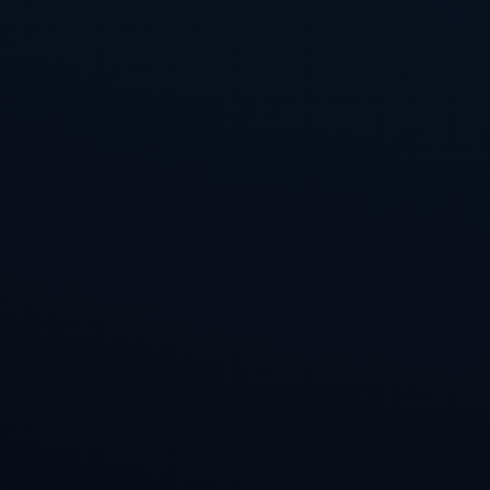
次
渐
比
更