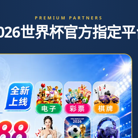
首页
关于我