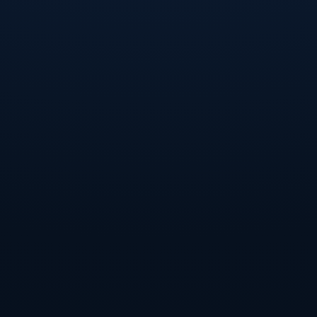
本场比赛在纽约的主场进行，尼克斯队在全场上下的强硬防守和迅
领先优势，布伦森在关键时刻的得分为球队注入了强心剂。他的稳定
。
与此同时，虽然骑士队的米切尔也发挥不俗，砍下22分，但整体攻
策略针对性极强，成功限制了骑士队其他球员的得分。**尼克斯的防
转让骑士队的进攻陷入停滞。