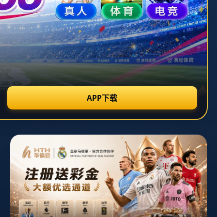
态
布伦森21分米切尔22分 尼克斯
发布日期：2026-07-07T18:29:12
### 布伦森21分米切尔22分 尼克斯大胜骑士2-1领先