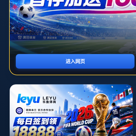
NEWS
新闻动
公司新闻
行业资讯
联系方式
0411-6882135
13829994714
山东省威海市荣成市东
山街道