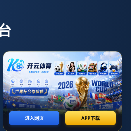
们
产品服务
新闻资讯
联系方式
>
首页
新闻动态