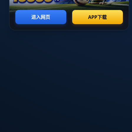
admin@app-ktiyu.com
0411-6882135
得
力
在线客服
联系我们