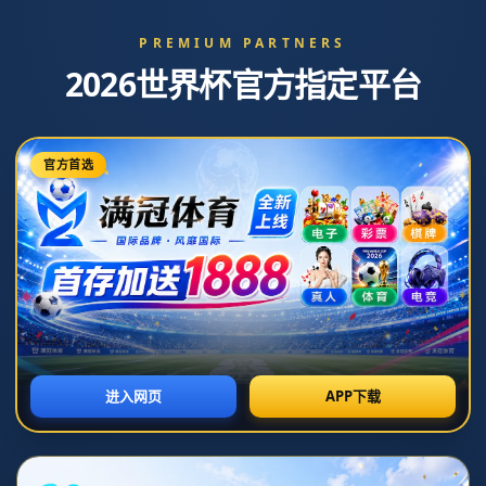
公司新闻
行业资讯