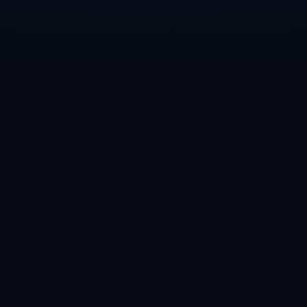
**球员发展：珍惜并充分激发潜力**
目前国足中年轻优秀的球员如蒋圣龙等，理应被视为未来的
来之星。面对国际赛事，年轻球员需要更多的历练与成长机会
**珍惜每一次比赛的机会**
国足的每一场比赛都是一次绝佳的锻炼和成长机遇。**珍
破。如今面对斯时斯景，吸取过往经验并做好充分准备是至关
综上所述，**珍惜并尊重每次与强敌交手的机会，是国足
姿态。