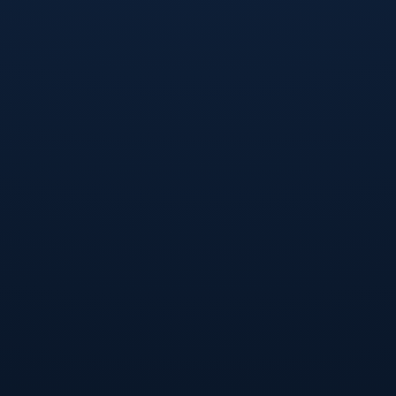
**案例分析：内马尔和梅西的转会经历**