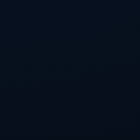
马尔从巴萨转会至巴黎时，也曾引起巨大波澜；而梅西转会巴黎，虽