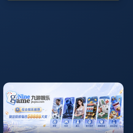
法媒：姆巴佩訓
发布日期：2026
·姆巴佩在最近的一次训练前已经告知队友他将很快离队。这一消息犹