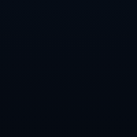
---
**球迷期待與現實的差距：教練該如何調整？**
這場比賽顯示出來的另一個問題是，球迷的進步期待與現實
這樣的策略固然可以保住小組領先優勢，但卻無法滿足球
---
**以平局為鏡，看世界杯的驚喜與慾望**