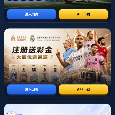
而作为资深球员的**保罗**，他深谙自信心对于球员成
信你的能力。