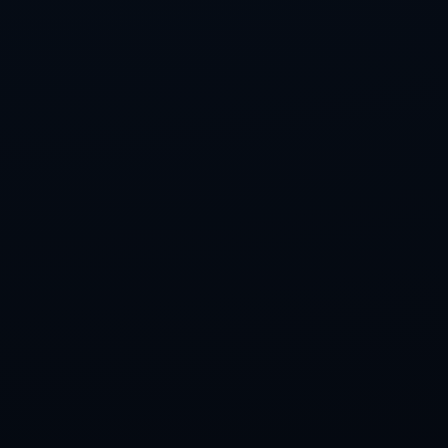
（Bruno Fernandes）多次在比赛中通过直塞球找到霍伊
此的支持不仅帮助球队取得了更好的战绩，也为英超传递了一种信号：
返回列表