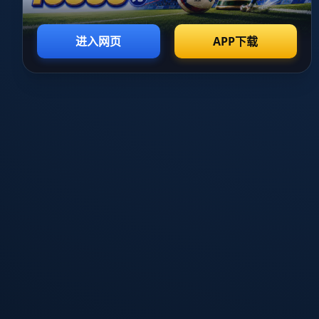
admin@app-ktiyu.com
0411-6882135
的
在线客服
联系我们