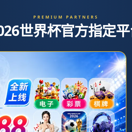
首页
关于我