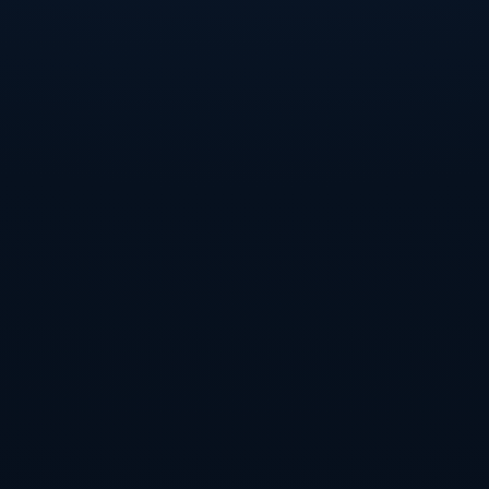
霍伊倫对于拉什福德的赞誉并非空穴来风。作为一名年轻前锋，霍