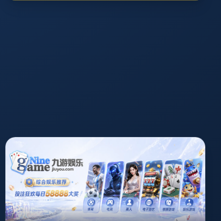
霍伊倫：拉什福德是世
发布日期：2026
拉什福德（Marcus Rashford）之间的合作备受媒体与球迷关
昔日激情。