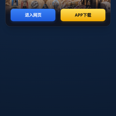
### **拉什福德：天生的领袖与创造者**
拉什福德一直被认为是曼联的进攻核心，他用不俗的速度、精准的射
多面手属性使得他不仅能作为边锋突破，还能在中路策应，为前场队