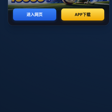
admin@app-ktiyu.com
0411-6882135
在线客服
联系我们