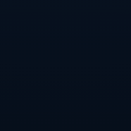
這樣的聲明無疑引起了球迷間的廣泛討論。讓我們來深入探討，為
---
### 曼聯目前的困境：低迷的表現  
幾個賽季以來，曼聯一直在努力尋找穩定性，卻始終未能達到外界的預期
更令人擔憂的是，球隊近期的比賽表現遠低於水準。一些重要比賽
加里·內維爾對此深表擔憂。他在近期的一檔足球節目中坦言：「作