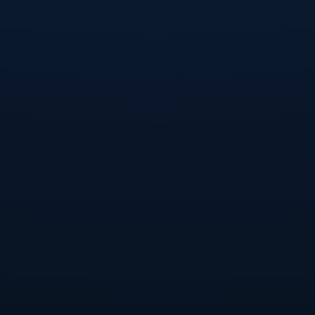
度成熟的比赛阅读能力：在对阵技术细腻的欧洲队伍时，适时
转移撕开防线。尤为值得注意的是，这支队伍展现了罕见的心
球员的动作干净、节奏从容，这种“处理关键球的能力”是成年
更在于向国人证明：铿锵玫瑰并未停更，而是在青训梯队中悄
案例一 一场典型逆转背后的细节能力
以U16男足在本届蒙太古杯中的一场小组赛为例：上半场
节节败退，但这一次，教练组在中场休息时做出两个关键调整
人数优势；二是要求边后卫适度前提，通过边路协同与内切牵
分，随后利用高位断球再入一球。这场逆转的价值在于，球队
面逆转，这意味着中国U16男足正在从“天才型赢球”转向“体系型
案例二 女足防守反击中的冷静选择
再看U16女足的一场关键淘汰赛。对方球队传控能力出众