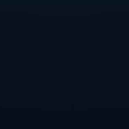
攻，而是维持中后场阵型紧凑，通过“半逼抢”诱导对方向边路
节奏，利用一次快速反击在右路打穿防线，形成横传后门柱包抄
撑，更依赖球队对技战术理念的理解与信任，是成熟球队才会
作的日复一日的打磨。
体系与心态的双重进步 不只是赢在战术板上
2025蒙太古杯之所以被视为“历史性突破”，并非仅仅因
时间段出现了同步跃升。在体系层面，更多本土青训教练开始重视
世界强队当作遥不可及的标杆，而是一支可以被研究、被针对
短板得到一定补强，使得中国U16男女足在场上看起来不再是“
员。这种整体性进步，是蒙太古杯历史性战绩背后真正值得被
男女足齐飞 对青训格局与社会认知的反向塑造
一个更深层的变化在于：中国U16男足闯入四强与U16女