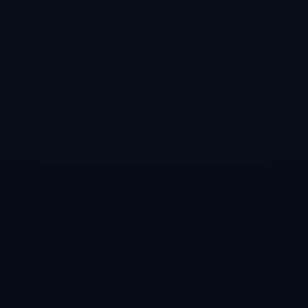
们参与创作口号 设计周边 提出观赛体验优化建议 甚至参与
慈善项目的策划 这种高度参与感 让俱乐部在面对竞技低谷
时 依然保持稳定的上座率和舆论支持 这正是中国俱乐部在
2016年前后极度缺乏却又迫切需要补课的能力
另一个在培训中被反复提及的关键点 是对“数据与决
策”的重视 在商务运营领域 很多中国俱乐部习惯凭经验和直
觉做判断 比如赛事时间安排 票价设计 活动主题选择 常常
依赖少数管理层个人偏好 而国际足联的课程模块则强调用
数据说话 从球迷画像分析 到消费路径追踪 再到数字媒体传
播效果的评估 通过可视化仪表盘把复杂信息转化为清晰的
趋势判断 当俱乐部开始习惯用数据评估一次活动的成效 而
不是只看当天卖了多少张票时 商务运营的专业化就真正迈
出了关键一步