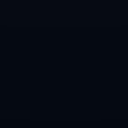
承认差距 才谈得上追赶和超越
回顾这一阶段 可以发现 培训班之所以在业内留下深刻
印象 很大程度上是因为它促使很多人开始重新思考一个看
似朴素却被反复忽略的问题 俱乐部究竟靠什么活下去 靠单
一出资人的持续投入 靠短期冲击冠军的快感 靠政策驱动的
利好 都难以构成稳定答案 真正的底气来自 清晰的品牌定位 
健康的收入结构 成熟的球迷文化与可复制的商务模式 而这
些内容 恰恰是2016年国际足联中国足协俱乐部商务培训班
试图种下的种子 虽然培训本身早已落幕 但围绕它所引发的
观念变革 仍在悄然影响着后来者 在新的周期里 那些真正消
化 吸收并付诸实践的俱乐部 将更有机会在风云变幻的足球
市场中站稳脚跟