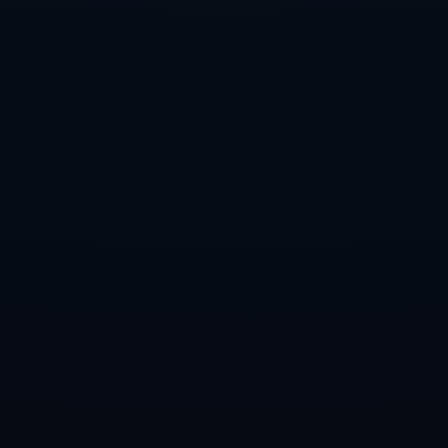
当然 任何培训的效果都取决于实践的落地 某些参训俱
乐部在2016年之后主动进行结构性调整 设立专门的商务拓
展部门 与市场 公关 新媒体团队形成联动 甚至引入拥有快
消品 互联网 电商背景的跨界人才来负责球迷运营和内容策
划 在一个成功案例中 某俱乐部通过重组商务团队 重新设计
赞助分级体系 将原本高度依赖单一金主的结构拆分为主赞
助 官方合作伙伴 区域合作伙伴和指定产品等多层级体系 这
种变化直接提升了俱乐部的议价能力和风险对冲能力 即使
个别大客户因外部环境退出 整体收入也不会立刻崩塌
从行业视角来看 2016年这一培训班的落幕 更像是中国
职业联赛商务升级浪潮中的一个早期信号 它体现了国际足
联与中国足协对本土俱乐部商业短板的清醒认知 也折射出
一个重要趋势 中国足球必须从“政策驱动”和“资本冲动”转向
“市场逻辑”和“长期主义” 在这一过程中 俱乐部商务培训班提
供的并非现成的万能模板 而是一面镜子 帮助管理者看到自
身与世界顶级俱乐部之间在理念 架构 执行力上的差距 只有