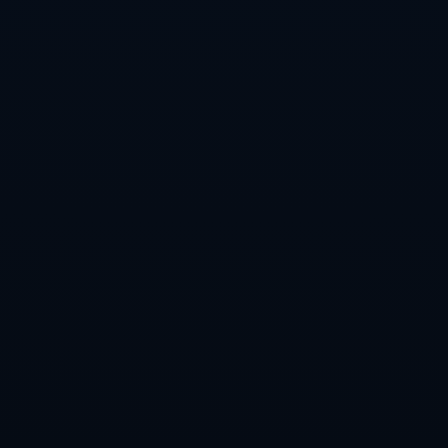
传统豪强与潜在黑马的互动模式