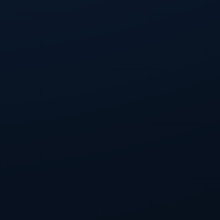
类推. 这意味着小组赛中为了争夺小组头名所进
后一轮小组赛中刻意回避更强对手，选择以小组第
从预测角度看，当我们把焦点放在淘汰赛结果时，