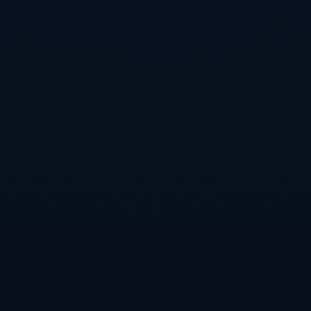
实力评估与状态波动的平衡
做世界杯淘汰赛结果预测，常见的误区是只看阵容纸面实力。一支
被高估，而一些整体性强但缺乏超级巨星的球队，则在模型输出和舆论
下几项指标 进攻效率、防守稳定性、阵容厚度、关键球员健康状况
现出极高的场均射门转化率和稳定控球，却在防守端暴露出边路速度
命隐患。
淘汰赛阶段的世界杯预测必须纳入状态波动这一变量. 某些传统强
，但随着比赛推进，战术体系逐渐成型，球队完成调整后往往在淘汰赛