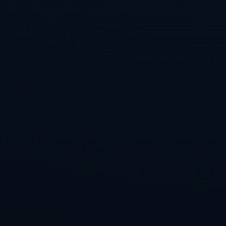
小
样
理
手
占
队
因