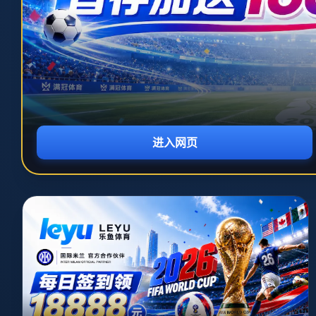
新闻动
公司新闻
行业资讯
联系方式
0411-6882135
13829994714
山东省威海市荣成市东
山街道
admin@app-ktiyu.com