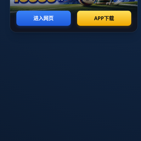
0411-6882135
在线客服
联系我们