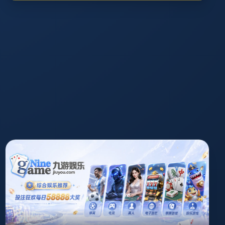
与结果预测
+08:00