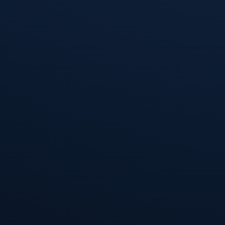
图
顺
所
构
队
需
再