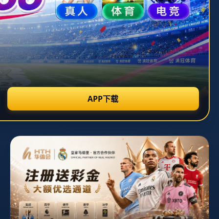
态
世界杯预测：淘汰赛赛程
发布日期：2026-07-07T18:29:12
世界杯预测之淘汰赛格局前瞻