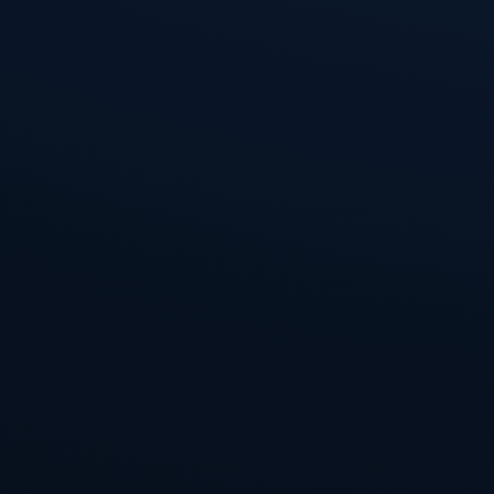
行
二
若