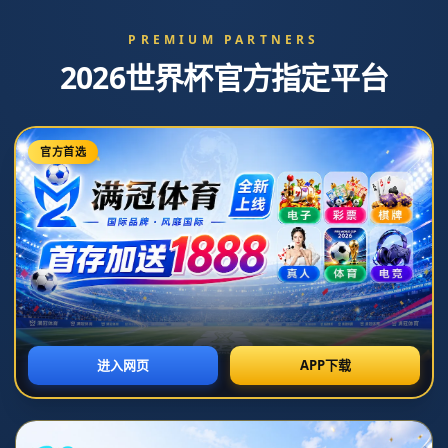
公司新闻
行业资讯