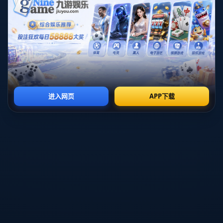
看资质与信誉这是筛选的第一道门槛
对于世界杯买球平台而言，
平台本身是否具备合法合
规的背景
非常重要。多数正规平台会在页面底部展示牌照
信息、合作方，以及客服渠道等，虽然普通用户很难完全
核实所有信息，但至少可以用来做第一轮筛查。越是正
规、体量越大的平台，越会在合规和风控上投入更多精
力，因为它们损失不起信誉。相反，那种界面粗糙、信息
模糊、充值通道混乱的平台，往往充满了不确定性。新手
在这一环节上可以记住一个简单原则 
能查到基础信息的平
台一定比完全查不到的要安全一些
，宁可错过，不要冒
险。
赔率与玩法丰富度决定你的体验上限