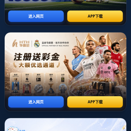
台，不仅体验糟糕，还可能面临资金无法提现、赔率被暗
改等风险。学会辨别和筛选合适的世界杯买球平台，就是
所有后续玩法的基础。
选平台之前先想清楚自己要什么
很多新手一上来就问哪个好、哪里赔率高，却忽略了
一个前置问题——
自己到底想要什么样的体验
。有的人只
是想跟朋友一起小玩一下，图个看球更刺激；有的人则更
关注赔率和玩法深度，希望做长期的赔率研究；还有人更
在意充值提现是否方便、客服是否给力。你可以先简单给
自己定个定位，问问自己这几个问题：是不是只在世界杯
期间玩；是否接受短暂的资金波动；遇到争议时更看重什
么。这些答案会直接影响你后面选平台时的侧重点。