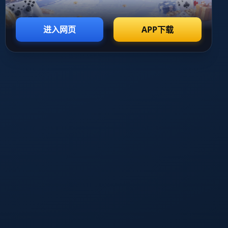
励体系。传统的竞猜玩法往往只有简单的输赢结
实现对用户行为的立体激励。用户不再只是为了
、解锁权益。例如，通过每日签到、完成竞猜任
专属优惠，形成一个从“参与—积累—反馈”的持
为，包括竞猜次数、命中率、连胜场次，乃至参
在某些赛程阶段战绩不佳，只要保持参与，就依
提升留存度和继续参与的意愿。更重要的是，积分
验从新手到老手的升级过程。