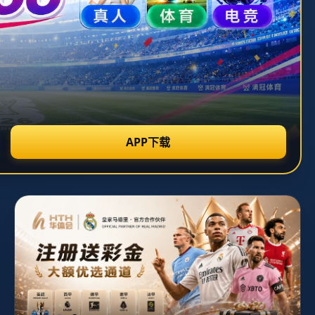
态
世界杯竞猜入口提供多
发布日期：2026-07-07T18:29:12
世界杯竞猜入口打造多重奖励机制的沉浸式体验
每逢世界杯到来，无论是资深球迷还是普通观众，都会被那种全球
助威不同，如今越来越多的人选择通过世界杯竞猜入口参与互动，在
感。特别是当这些入口配备了丰富多样的奖励机制之后，观赛行为本
益激励的双重价值，让人真正沉浸在“既懂球又懂玩”的体验之中。