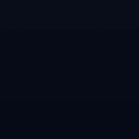
在世界杯这样的全球赛事背景下，用户天然具备比较心理和表现欲
以根据累计收益、命中率、冷门命中次数等维度，实时生成多种榜单
榜首玩家的公开战绩、部分竞猜记录，甚至跟随“大神策略”进行适度