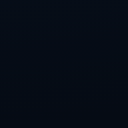
望。排行榜机制成为许多竞猜入口的标配。平台
。用户不仅能够看到自己的名次变化，还可以查
参考。