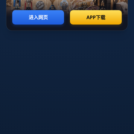
多元奖励机制激活用户参与热情
要理解世界杯竞猜入口的吸引力，就必须看到其背后精心设计的奖
，而现代平台则通过积分、等级、任务、榜单、礼包等多维度机制，
场比赛的结果而下注，而是在一个完整的体系中累积价值、提升身份
、参与话题讨论等行为获得基础积分，再以积分换取道具、抽奖次数或
闭环。
积分体系往往是整个奖励架构的基础。用户在世界杯期间的所有行
社区互动的活跃度，都可以以不同权重转化为积分。这样一来，即使
能看到自己的成长轨迹。这种由积分带来的“可见进步感”，能够明显
常又与等级系统挂钩，形成一个可视化身份体系，让普通用户也能体