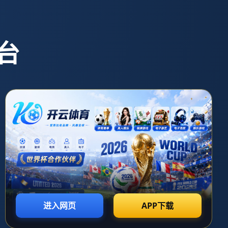
们
产品服务
新闻资讯
联系方式
>
首页
新闻动态