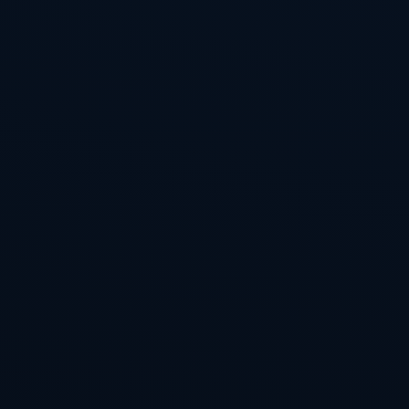
则
下
提
成
章
全
趣
据