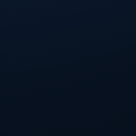
世界杯竞猜入口的行为被不断记录并转化为等级
比例、专享赛场分析报告、定制数据可视化面
鼓励用户制定更长期的参与计划，而不是只在热
法。平台将用户划分为青铜、白银、黄金、铂金等
得更详尽的新手引导和基础教程，而高段位玩家