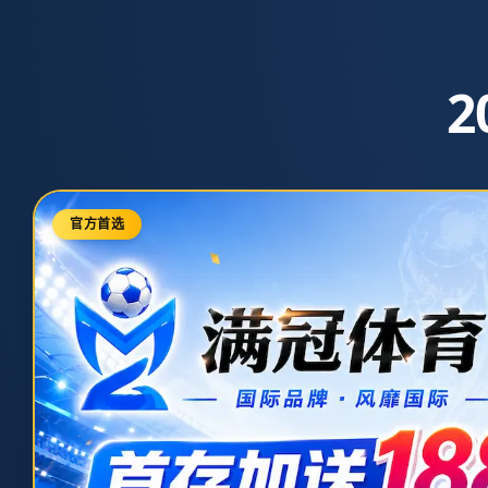
新闻动态
NEWS