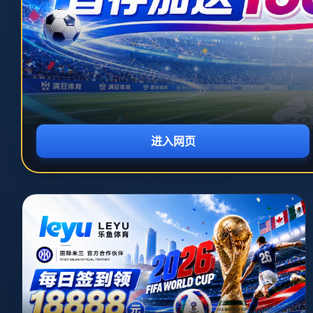
新闻动
公司新闻
行业资讯
联系方式
0411-6882135
13829994714
喊
山东省威海市荣成市东
山街道
快
收
admin@app-ktiyu.com