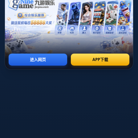
任何预测都离不开数据支撑 对于世界杯这种高关注度赛事 