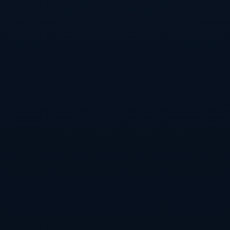
随着数据维度爆炸式增长 以及机器学习技术的发展 越来越
用随机森林 梯度提升决策树 XGBoost 甚至深度神经网络来进
学习的优势在于可以自动从高维数据中捕捉变量之间高度非线性
交互效应 比如一名球员的跑动能力与某种特定战术体系之间的耦
型往往难以表达 但深度模型可能通过多层特征组合自动学习出来
的一个难点是黑箱效应 很难解释模型到底依赖了哪些模式 这在
景里是一种挑战