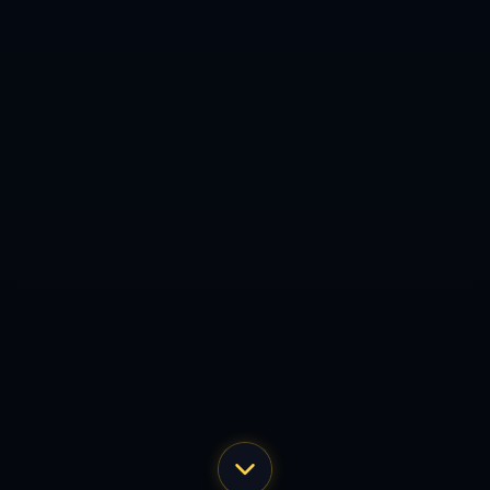
上一篇:
世界杯投注平台推荐：最佳投注策略分享
下一篇:
世界杯投注平台新手必读：从入门到精通
关于我们
产品服务
新闻资讯
联系方式
Copyright 2024
k体育(官方网站).k体育平台
All Rights by
k体育