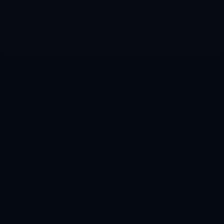
正值得深入研究的，不仅是传统豪门之间的强强对话，还有那些
通过提前了解赛区气候、城市海拔、旅行距离等因素，再结合
中找到更划算的机会。