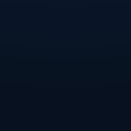
赔率与自己对比赛概率的估计之间有没有高估或低估的空间。
情绪与热门队伍对盘口判断的干扰
在世界杯这种全民狂欢的氛围下，最难对付的对手其实是
而高估其真实实力，或者因为上一场赢得漂亮就预期“连胜”。
伍身上设定略带“溢价”的盘口。以往届世界杯为样本，热门强队
不稀奇，尤其是在让两球以上的深盘比赛中，这种现象更明显
队保持更高标准的审视，例如只在盘口明显有利或信息严重向
“情怀加仓”。
实战案例分析与盘面细节