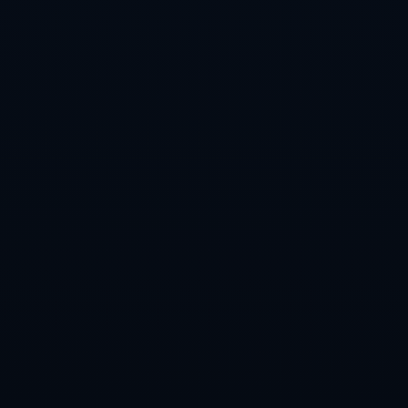
再精妙的盘口分析，如果缺乏资金管理，都可能在一两次失
每天多场比赛，很容易让人产生“连战连投”的冲动。合理的做
预算，并根据盘口把比赛划分为“强信心 一般 观望”几个层级
两场球，可以适度提高下注比重；对盘口与判断存在分歧的场次
入场。盘口选择不仅是技术问题，更是对自律和节奏的考验。
从宏观视角看2026世界杯盘口格局
回到整体视角，2026世界杯扩军、多国联合承办、北美
的变量。不同大洲球队对北美环境的适应程度，大概率会反映
如南美球队在美洲大陆通常具有环境与球迷优势，而欧洲球队