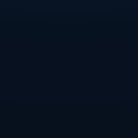
五 赛程 密度与体能负荷模型
世界杯是一项高强度高密度的赛事 体能负荷与伤病风险在预
及大赛小组赛至决赛之间的休息间隔等因素 构建体能消耗曲线