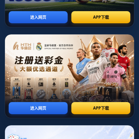
一 技术数据分析的核心思路
要理解世界杯预测中的技术数据 首先要厘清一个前提 预测并
这一框架内 常见的做法是将球队实力转化为可量化的指标 然后
分 而在于通过系统性分析大幅减少直觉偏差
二 进攻与防守的关键指标
在世界杯预测中 最基础也最重要的是进攻与防守效率数据 相
进球通过模型为每一次射门打分 考虑射门位置 射门方式 防守
对手 且xGA较低 通常被认为具有更强的整体实力 即便他们
例如在上一届世界杯中 有球队在小组赛阶段的实际进球数并