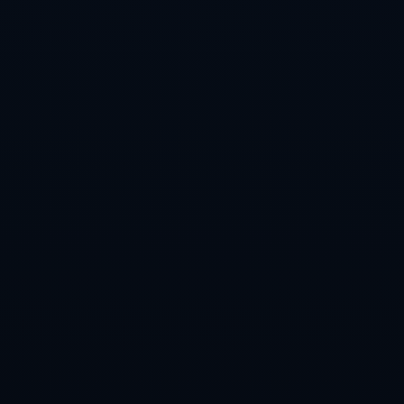
 他们在防守三区的无压迫失误率明显高于同档强队
 场均xGA在面对中等实力球队时就已经偏高 说明防守结
 核心中场在俱乐部赛季中出场时间居高不下 体能与伤病隐
通过整合这些技术数据 一些模型在大赛开始前就对这支球队
明 这支球队在小组赛第二轮遭遇高压逼抢且反击犀利的对手时 
分析往往更接近比赛的真实走向
八 模型的边界与多源数据融合