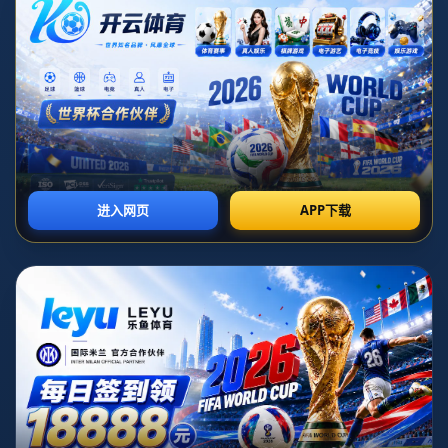
新闻动态
世界
发布
世界杯预测技术数据视角下的冷门与必然
当一届世界杯临近时 球迷的兴奋与竞猜平台的繁忙同时到来
然不够 从进攻效率 防守稳定度 球员健康负荷 到战术匹配度与
技术数据分析这一主题 通过多维度的数据指标和案例 探讨如何