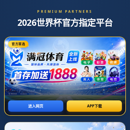
公司新闻
行业资讯