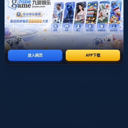
的 一旦运气回归均值 他们在淘汰赛中爆发的几率就很大 与此
严谨的预测模型而言 这是一种潜在风险信号
三 球员层级的微观数据挖掘
在国家队层面 因为比赛样本有限 单看球队数据很容易出现
数据评估球员在世界杯中的真实贡献潜力 这包括但不限于
 传威胁球数量与质量 用于评估中场组织者能否在高压环
 压迫成功率 抢断与拦截区域分布 用来衡量球队前场反抢
 跑动热区与反击参与频次 通过位置数据判断球员是否适