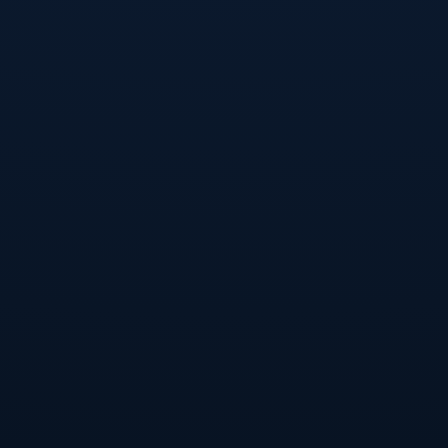
四 战术风格匹配与对位数据
仅仅评估一支球队的“强弱”远远不够 真正影响世界杯走向
稳健的对手更容易发挥 这就引出了战术层面的对位数据分析
在技术预测中 经常会引入诸如压迫强度 PPDA 纵向推进
球队在俱乐部与国家队中长期暴露出回撤防守速度慢 边后卫身
么即使纸面实力存在差距 预测模型也会提高这场对决爆冷的概