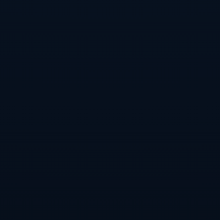
，是设定固定投注比例，比如每次只投入本金的5%到10%，无论连
动。