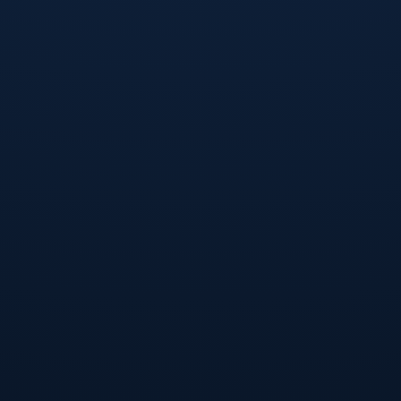
统印象牵着走，才能减少被热门球队“坑惨”的概率。
忽视盘口和赔率背后逻辑是典型新手误区
不少人在世界杯投注时，只盯着谁强谁弱，却对盘口和赔率缺乏基
，还包含了庄家对投注方向的调节。比如，当一支强队的获胜赔率看
家通过压低赔率来控制风险，而这并不代表这支球队赢面就大到“稳赢
、大小球）背后的含义，尝试从赔率变化中寻找信息。如果某场比赛
停消息、战术调整或者市场情绪异常，而不是只看到表面的数字就匆
情绪化追单和加注是导致爆仓的主因