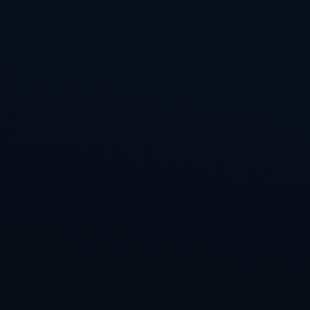
其
换
队
担
种
实