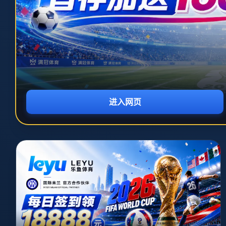
新闻动
公司新闻
行业资讯
联系方式
0411-6882135
13829994714
变
山东省威海市荣成市东
山街道
金
架
admin@app-ktiyu.com