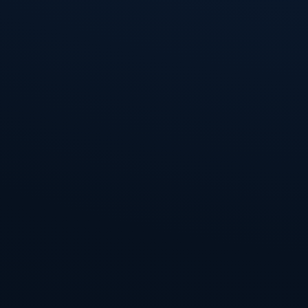
追
例
的