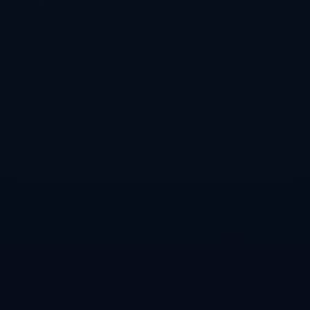
只看比分不看比赛内容的信息偏差
世界杯投注常见的一个认知盲区，是把历史比分当成唯一参考依据
“火力全开”，于是盲目选择大球或高胜差。却忽略了这些比赛中，对
了主力等重要变量。数据需要放在情境中解读，比如控球率、射门次
的真实状态。对于2026世界杯这种赛程紧密的大赛，还需要结合赛
）来判断球队体能和状态，而不是被几场“好看”的比分牵着鼻子走。
盲信所谓内幕消息与专家推荐的风险
随着自媒体和社交平台的泛滥，各种“内幕爆料”“精准推荐”“稳赚
错觉：对方说得头头是道，似乎很懂球，就把自己的判断完全交给他
水平、利益关系甚至是否存在夸大战绩的行为。更可靠的做法是，将