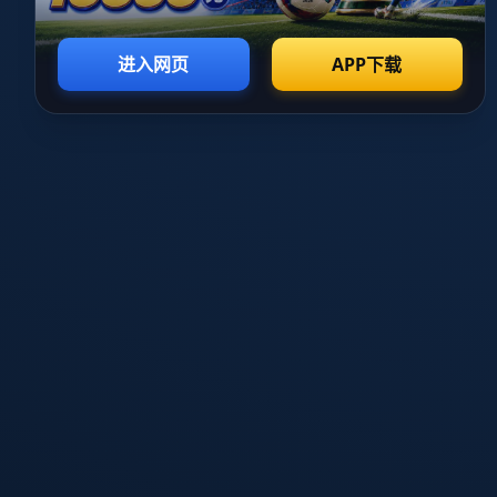
0411-6882135
门
视
在线客服
联系我们
部
考
2
综
力