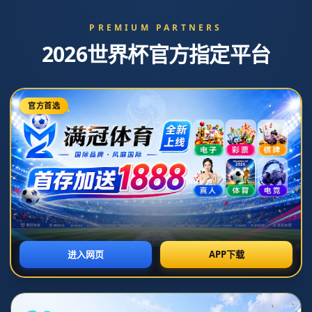
公司新闻
行业资讯