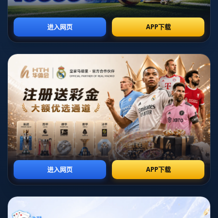
认识世界杯投注平台的本质
世界杯投注平台的核心 是围绕每一场比赛的结果和数据建立
数据表达对比赛走势的理解和预测 但必须清楚一点 任何世界杯
赛事不确定性基础上的娱乐方式 新手切忌抱着一夜暴富的心态 
平台选择是新手的第一关
想入门世界杯投注平台 首要任务是选择相对安全稳定的平台
在合适的司法辖区内持有牌照 在网络上是否有大量提现困难 亏
保护账户信息 并提供多种安全验证方式 对于动不动就赠送超高
稳定在线 也直接关系到新手的使用体验和问题处理效率 建议在
否深入使用