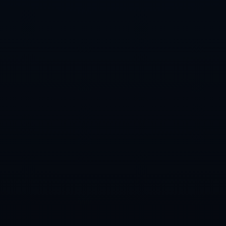
防守反击型球队遇上同样偏防守的对手 大概率进球数不会太多 
未必让你场场获胜 但能显著减少冲动和情绪型下注 这恰恰是
树立理性观念将世界杯投注平台当作辅助乐趣
最后需要强调的是 世界杯投注平台应始终被视为观赛的辅助
如果连续几场失利 是否能做到及时止损 如果没有投注 你还会
重心放回比赛和球迷文化本身 对绝大多数人而言 最健康的做法
两场关注度高的比赛 适度下注 增加投入感 但不让结果左右情
正成为让观赛体验更紧张 更有代入感的“小调味品” 而不是潜在
上一篇:
世界杯预测：各洲球队表现预测前瞻
下一篇:
世界杯下注中的常见误区解析