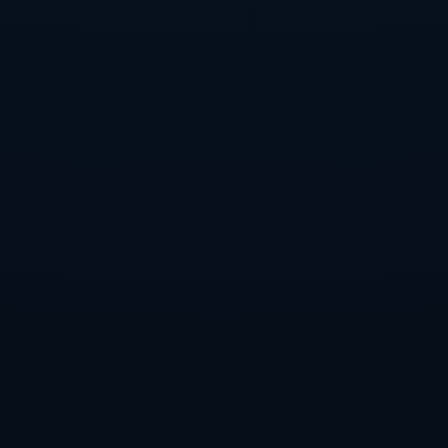
资金管理是长期参与的关键
很多刚接触世界杯投注的新手 最容易犯的错误不是“看错比
算 例如月收入的某个小比例 只要这笔预算用完 就无条件停止 
次下注金额控制在总预算的一定比例 比如 单注不超过总资金的5
倍追注”思维 很多新手在连输之后会觉得下一场一定要翻本 于
的正确心态应当是长期小额 理性参与 而不是短期暴富
案例分析冷门赛事的双面教训