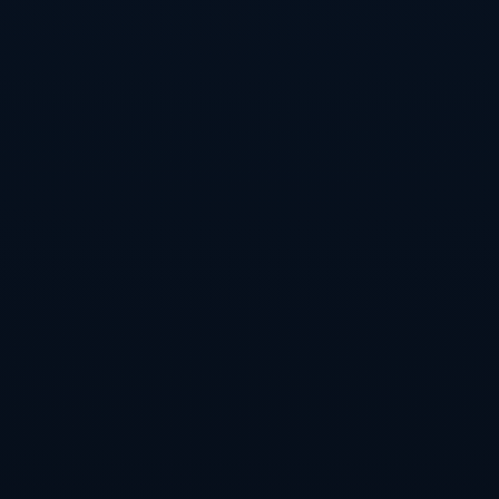
若说欧洲代表着体系与深度，那么南美则仍旧是天赋与灵感的代名
几乎从不缺席。高强度的对抗文化与街头足球积累出的创造力，使得
口。值得注意的是，近年越来越多南美球员在欧洲顶级联赛效力，他
，这种混合打法让南美劲旅在面对不同风格的对手时更加游刃有余。
从洲际维度看，南美球队的挑战主要集中在两点 一是阵容年龄结
，新生代是否足以在世界杯舞台上迅速完成接班  二是整体防守强度
在防守转换与定位球防守上留有隐患，致使在关键淘汰赛阶段被对手
理念，新生代南美球队在攻守平衡上有望呈现新的面貌，使得他们在