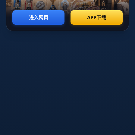
当世界杯的哨声尚未吹响，关于夺冠热门与“黑马传奇”的讨论就已
，更在意来自不同大洲的球队，将会以怎样的方式讲述自己的故事。
，我们不妨从洲际视角出发，既看历史轨迹，又审视当下趋势，在数