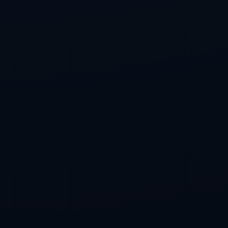
前列。速度快 对抗强 单兵能力突出，是广泛的
预测中的潜在上限抱有不小期待。非洲团队往往
在世界杯这样高强度赛事中的长期竞争力。
劲旅，引入更细致的战术规划和科学训练方法。
被大幅释放。在过去的某些案例中，我们已经看
波动被逆转。如果这些“关键时刻的短板”得以解
而不再只是被冠以“最具观赏性的黑马”这一标