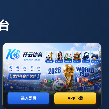
们
产品服务
新闻资讯
联系方式
>
首页
新闻动态