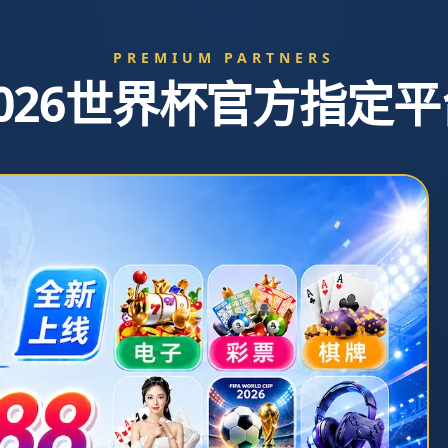
首页
关于我