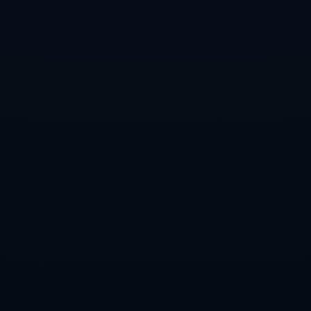
如果只谈球员身体天赋和爆发力，非洲球队在各洲之中几乎可以排在
识。很多非洲国脚在五大联赛扮演重要角色，让外界对他们在世界杯
战术纪律 稳定性以及临场管理上存在波动，这些因素直接影响他们
值得关注的是，近年来越来越多欧洲名帅或本土优秀教练执掌非洲
旦非洲球队在组织协调与团队防守方面完成升级，他们的整体实力将
非洲代表在小组赛阶段打出惊艳表现，却在淘汰赛中因细节失误或心态
，未来的世界杯很可能见证非洲球队第一次真正意义上冲击冠军门槛，
。
北美与大洋洲球队仍处追赶阶段但进步可见