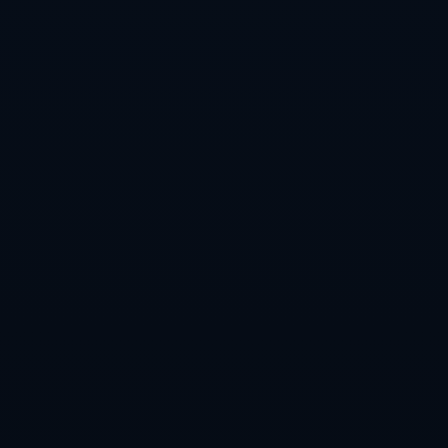
资金管理是选赛策略的一部分