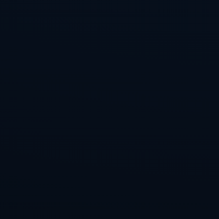
存
龄
证
户
户
时
部
管
可