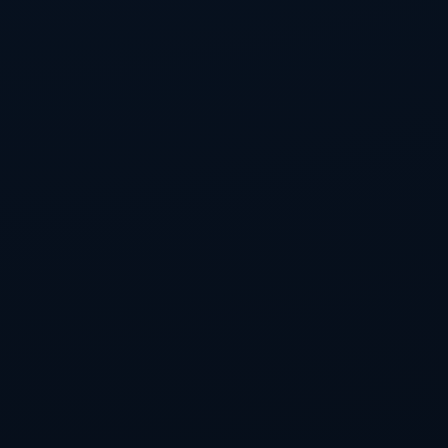
实体赌场，不一定覆盖在线世界杯下注业务。合规牌照
离岸岛屿牌照”监管宽松，虽然在某些地区处于“合法运
言，牌照真实性与监管权威性，直接决定了平台遇到问题
。严肃的世界杯下注平台，一般会清晰展示运营公司全
据处理规则、用户资金管理方式等。如果一个网站只有
法提供正规的电子邮件或联系电话，那其合规性就大打
备的使用条款，甚至会披露年度报告、审计信息和负责
网站，多半存在规避监管的动机，用户需提高警惕。
世界杯下注网站，在允许的地区往往支持主流银行转账、
间、手续费标准以及风控说明。平台通常会采取资金隔
网站只支持匿名虚拟货币转账或者第三方个人账户收
台。当你尝试小额提现时，正规平台会按照条款执行，
”“系统维护”等，这些行为都暴露出其合规性不足，甚至