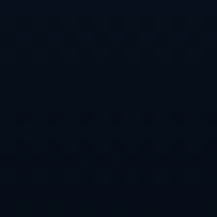
在诈骗嫌疑。
五 用户实名认证与年龄限制也能反映平台是否重视法律责任。在
，并通过身份证件、地址证明等进行KYC 身份验证。虽然有些用户觉
要求，甚至鼓励未成年人注册投注的网站，往往是不受监管的高危平
投注过于频繁或异常时，会进行提示甚至限制，以履行“负责任博彩”
的成瘾风险给予任何关注。
六 网站内容呈现和营销方式也能透露其安全级别。合法的世界杯下
间 争议处理流程 投注限制等，并且在界面上清晰标识“条款与条件”“
盘口”“绝对内幕”等诱导性语言，甚至鼓吹所谓“专家带单稳赚方案”
的平台不会宣称可以保证用户盈利，而会强调“娱乐为主 风险自担”。过
能涉及非法集资或传销风险，不能简单视作正规推广。